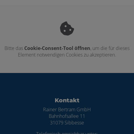
Bitte das
Cookie-Consent-Tool öffnen
, um die für dieses
Element notwendigen Cookies zu akzeptieren.
Footer - Kontaktdaten und Öffnungszei
Kontakt
Rainer Bertram GmbH
Bahnhofsallee 11
31079 Sibbesse
Telefonisch erreichbar unter: