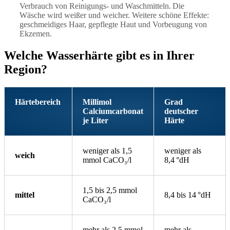
Verbrauch von Reinigungs- und Waschmitteln. Die
Wäsche wird weißer und weicher. Weitere schöne Effekte:
geschmeidiges Haar, gepflegte Haut und Vorbeugung von
Ekzemen.
Welche Wasserhärte gibt es in Ihrer
Region?
Härtebereich
Millimol
Grad
Calciumcarbonat
deutscher
je Liter
Härte
weniger als 1,5
weniger als
weich
mmol CaCO₃/l
8,4 °dH
1,5 bis 2,5 mmol
mittel
8,4 bis 14 °dH
CaCO₃/l
mehr als 2,5 mmol
mehr als