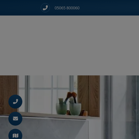
05065 800060
d schließen
ließen
 schließen
 und schließen
schließen