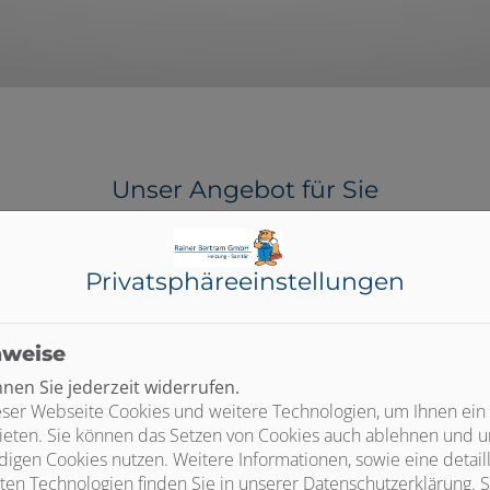
Unser Angebot für Sie
Privatsphäre­einstellungen
Qualität vom Fachbetrieb
nweise
en Sie jederzeit widerrufen.
Eine dezentrale Wohnraumlüftung mit
ser Webseite Cookies und weitere Technologien, um Ihnen ein
ng
Wärmerückgewinnung besteht aus je zwei
P
ieten. Sie können das Setzen von Cookies auch ablehnen und un
ma
Anlagen: einer Abluftanlage, die verbrauchte
igen Cookies nutzen. Weitere Informationen, sowie eine detaill
Raumluft absaugt und ihr die Wärme über
W
ten Technologien finden Sie in unserer Datenschutzerklärung. S