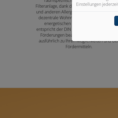
raumspezifischen Einstellung und die
Einstellungen jederzei
Filteranlage, dank der die Außenluft von Pol
und anderen Allergenen gereinigt wird. Ist 
dezentrale Wohnraumlüftung im Zuge eine
energetischen Sanierung geplant und
entspricht der DIN 1946-6, können Sie zud
Förderungen beantragen. Wir beraten Sie
ausführlich zu Ihren Möglichkeiten und de
Fördermitteln.