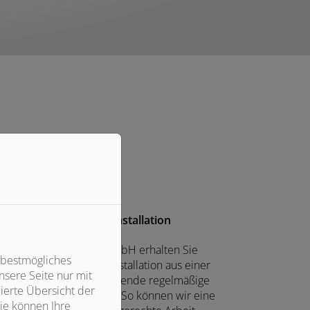
Professionelle Installation
Bei Rainer Bertram GmbH erhalten Sie
 bestmögliches
lanung, Lieferung und Installation aus einer
sere Seite nur mit
Hand. Auch die anschließende regelmäßige
ierte Übersicht der
artung übernehmen wir. So können wir eine
ie können Ihre