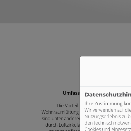
Umfassende Beratung
Datenschutzhi
Ihre Zustimmung könn
Die Vorteile einer dezentralen
Wir verwenden auf die
Wohnraumlüftung mit Wärmerückgewinnu
Nutzungserlebnis zu b
sind unter anderem das bessere Raumkli
den technisch notwend
durch Luftzirkulation, die Möglichkeit der
Cookies und eingesetz