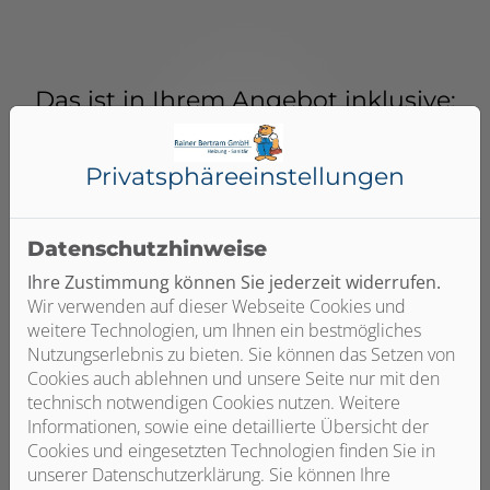
Das ist in Ihrem Angebot inklusive:
Privatsphäre­einstellungen
Datenschutzhinweise
Ihre Zustimmung können Sie jederzeit widerrufen.
Umfassende Beratung und Planung
Wir verwenden auf dieser Webseite Cookies und
weitere Technologien, um Ihnen ein bestmögliches
Eine solarthermische Anlage allein reicht nicht aus –
Nutzungserlebnis zu bieten. Sie können das Setzen von
sie sollte immer mit einer Heizungsanlage kombiniert
Cookies auch ablehnen und unsere Seite nur mit den
werden, die an weniger sonnigen Tagen den
technisch notwendigen Cookies nutzen. Weitere
Energiebedarf decken kann. Wir beraten Sie zu Ihren
Informationen, sowie eine detaillierte Übersicht der
Kombinationsmöglichkeiten mit Öl-, Gas- und
Cookies und eingesetzten Technologien finden Sie in
Holzpelletheizungen und planen Ihre Neuinstallation
unserer Datenschutzerklärung. Sie können Ihre
oder Integration in vorhandene Heizungsanlagen.